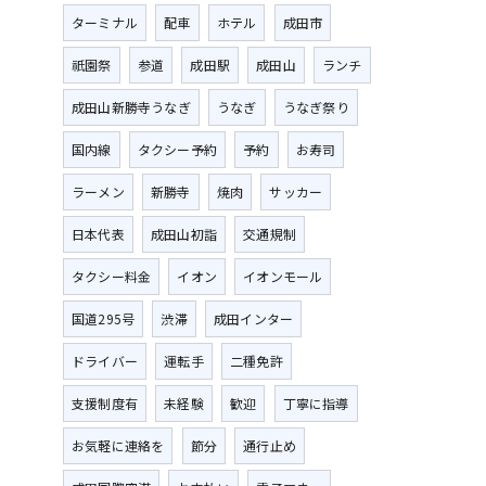
ターミナル
配車
ホテル
成田市
祇園祭
参道
成田駅
成田山
ランチ
成田山新勝寺うなぎ
うなぎ
うなぎ祭り
国内線
タクシー予約
予約
お寿司
ラーメン
新勝寺
焼肉
サッカー
日本代表
成田山初詣
交通規制
タクシー料金
イオン
イオンモール
国道295号
渋滞
成田インター
ドライバー
運転手
二種免許
支援制度有
未経験
歓迎
丁寧に指導
お気軽に連絡を
節分
通行止め