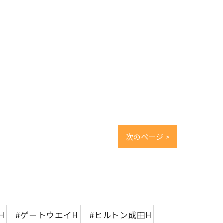
次のページ >
H
#ゲートウエイH
#ヒルトン成田H