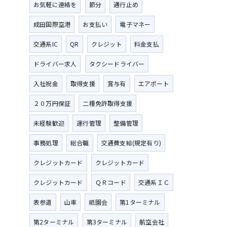
お気軽に連絡を
節分
通行止め
成田国際空港
お支払い
電子マネー
交通系IC
QR
クレジット
料金支払
ドライバー求人
タクシードライバー
入社祝金
取得支援
賞与有
エアポート
２０万円保証
二種免許取得支援
未経験歓迎
運行管理
整備管理
事務処理
総合職
交通費支給(規定有り)
クレジットカード
クレジットカード
クレジットカード
ＱＲコード
交通系ＩＣ
表参道
山車
祇園会
第1ターミナル
第2ターミナル
第3ターミナル
航空会社