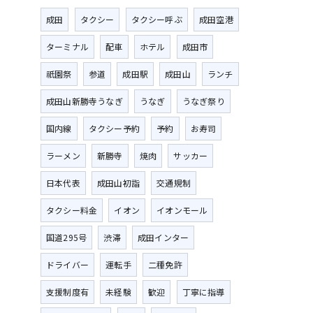
成田
タクシー
タクシー呼ぶ
成田空港
ターミナル
配車
ホテル
成田市
祇園祭
参道
成田駅
成田山
ランチ
成田山新勝寺うなぎ
うなぎ
うなぎ祭り
国内線
タクシー予約
予約
お寿司
ラーメン
新勝寺
焼肉
サッカー
日本代表
成田山初詣
交通規制
タクシー料金
イオン
イオンモール
国道295号
渋滞
成田インター
ドライバー
運転手
二種免許
支援制度有
未経験
歓迎
丁寧に指導