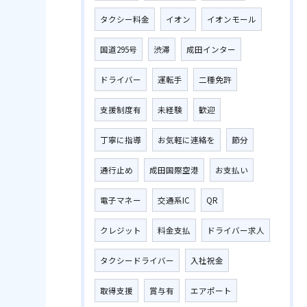
タクシー料金
イオン
イオンモール
国道295号
渋滞
成田インター
ドライバー
運転手
二種免許
支援制度有
未経験
歓迎
丁寧に指導
お気軽に連絡を
節分
通行止め
成田国際空港
お支払い
電子マネー
交通系IC
QR
クレジット
料金支払
ドライバー求人
タクシードライバー
入社祝金
取得支援
賞与有
エアポート