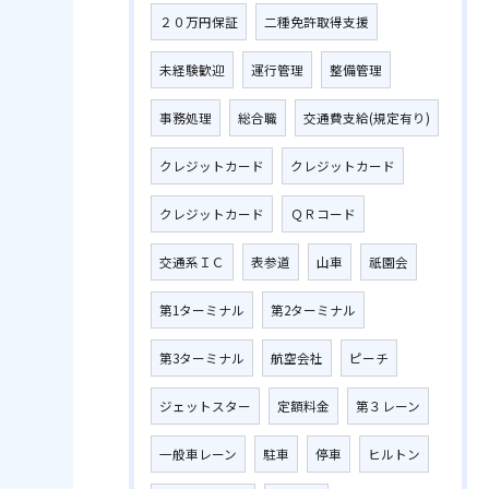
２０万円保証
二種免許取得支援
未経験歓迎
運行管理
整備管理
事務処理
総合職
交通費支給(規定有り)
クレジットカード
クレジットカード
クレジットカード
ＱＲコード
交通系ＩＣ
表参道
山車
祇園会
第1ターミナル
第2ターミナル
第3ターミナル
航空会社
ピーチ
ジェットスター
定額料金
第３レーン
一般車レーン
駐車
停車
ヒルトン