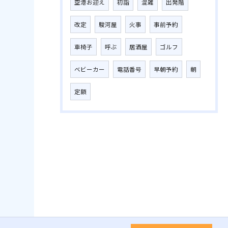
空港お迎え
初詣
混雑
出発階
改定
駿河屋
火事
事前予約
車椅子
呼ぶ
居酒屋
ゴルフ
ベビーカー
電話番号
早朝予約
朝
定額