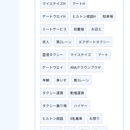
マイステイズH
アートH
ゲートウエイH
ヒルトン成田H
駐車場
ミートサービス
到着階
お迎え
求人
第2レーン
エアポートタクシー
空港タクシー
マイステイズ
アート
ゲートウエイ
ANAクラウンプラザ
早朝
車いす
第3レーン
タクシー運賃
割増運賃
タクシー乗り場
ハイヤー
ヒルトン成田
6名乗車
お祭り